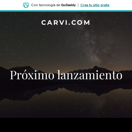
Con tecnología de
GoDaddy
|
Crea tu sitio gratis
CARVI.COM
‌‌Próximo lanzamiento